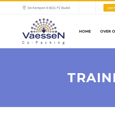
De Kempen 6 6021 PZ Budel
Join
HOME
OVER 
TRAIN